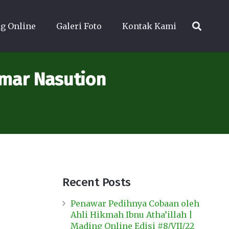
g Online
Galeri Foto
Kontak Kami
Umar Nasution
Recent Posts
Penawar Pedihnya Cobaan oleh
Ahli Hikmah Ibnu Atha’illah |
Mading Online Edisi #8/VII/22