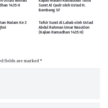
leh Ustad Ahmad
Kajian Malam Ramadhan Tafsir
dhan 1435 H
Surat Al Qadr oleh Ustad H.
Bambang SF
han Malam Ke 3
Tafsir Surat Al Lahab oleh Ustad
ghni
Abdul Rahman Umar Nasution
(Kajian Ramadhan 1435 H)
ed fields are marked
*